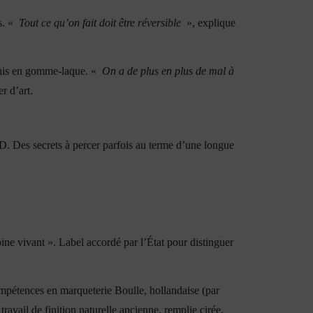
ls. «
Tout ce qu’on fait doit être réversible
», explique
nis en gomme-laque. «
On a de plus en plus de mal à
r d’art.
n 3D. Des secrets à percer parfois au terme d’une longue
oine vivant ». Label accordé par l’État pour distinguer
ompétences en marqueterie Boulle, hollandaise (par
travail de finition naturelle ancienne, remplie cirée,