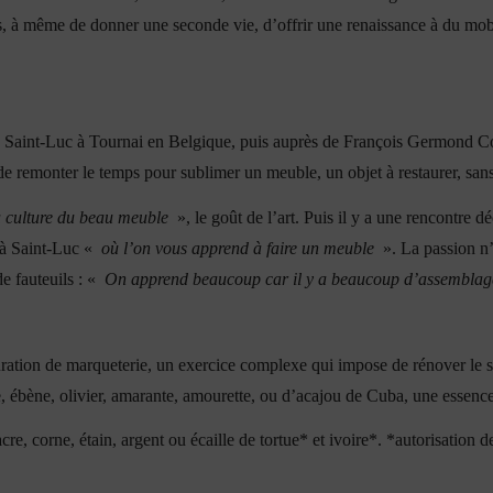
ans, à même de donner une seconde vie, d’offrir une renaissance à du mob
 à Saint-Luc à Tournai en Belgique, puis auprès de François Germond Cou
de remonter le temps pour sublimer un meuble, un objet à restaurer, sans 
a culture du beau meuble
», le goût de l’art. Puis il y a une rencontre dé
e à Saint-Luc «
où l’on vous apprend à faire un meuble
». La passion n’a
e fauteuils : «
On apprend beaucoup car il y a beaucoup d’assemblag
auration de marqueterie, un exercice complexe qui impose de rénover le s
e, ébène, olivier, amarante, amourette, ou d’acajou de Cuba, une essenc
re, corne, étain, argent ou écaille de tortue* et ivoire*.
*autorisation d