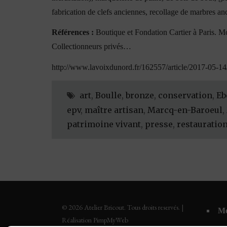
fabrication de clefs anciennes, recollage de marbres anc
Références :
Boutique et Fondation Cartier à Paris. Mo
Collectionneurs privés…
http://www.lavoixdunord.fr/162557/article/2017-05-14/
art
,
Boulle
,
bronze
,
conservation
,
Eb
epv
,
maître artisan
,
Marcq-en-Baroeul
,
patrimoine vivant
,
presse
,
restauratio
© 2026 Atelier Bricout. Tous droits reservés. |
Me
Réalisation PimpMyWeb