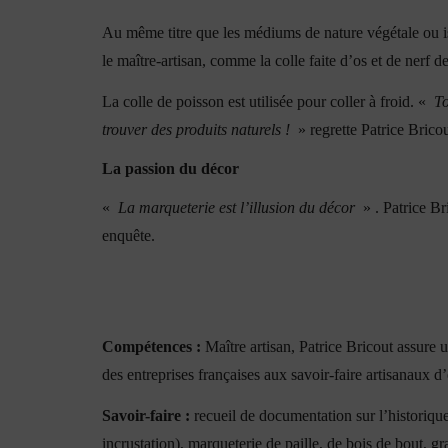
Au même titre que les médiums de nature végétale ou issu
le maître-artisan, comme la colle faite d’os et de nerf d
La colle de poisson est utilisée pour coller à froid. «
To
trouver des produits naturels !
» regrette Patrice Bricout
La passion du décor
«
La marqueterie est l’illusion du décor
» . Patrice Bri
enquête.
Compétences :
Maître artisan, Patrice Bricout assure u
des entreprises françaises aux savoir-faire artisanaux d
Savoir-faire :
recueil de documentation sur l’historiqu
incrustation), marqueterie de paille, de bois de bout, gr