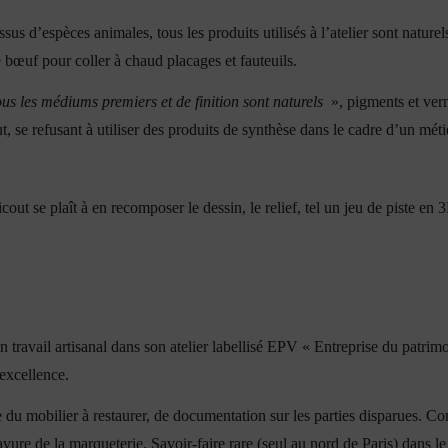
s d’espèces animales, tous les produits utilisés à l’atelier sont nature
e bœuf pour coller à chaud placages et fauteuils.
us les médiums premiers et de finition sont naturels
», pigments et ver
, se refusant à utiliser des produits de synthèse dans le cadre d’un métie
cout se plaît à en recomposer le dessin, le relief, tel un jeu de piste e
n travail artisanal dans son atelier labellisé EPV « Entreprise du patrim
’excellence.
e du mobilier à restaurer, de documentation sur les parties disparues. C
avure de la marqueterie. Savoir-faire rare (seul au nord de Paris) dans le 