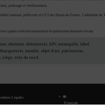
iens, polissage et vieillissement.
bilier national. préfecture et CCI des Hauts-de-France. Cathédrale de 
avec-patrice-bricout-restaurateur-le-patrimoine-demeure-vivant
ene
,
ebeniste
,
ébénisterie
,
EPV
,
estampille
,
label
Marqueterie
,
meuble
,
objet d'art
,
patrimoine
,
n
,
siège
,
voix du nord
ntions Légales
Français