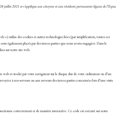
e 28 juillet 2021 et s’applique aux citoyens et aux résidents permanents légaux de l’Espa
 web ») utilise des cookies et autres technologies liées (par simplification, toutes ces
 sont également placés par des tierces parties que nous avons engagées. Dans le
ies sur notre site web.
ite web et stocké par votre navigateur sur le disque dur de votre ordinateur ou d’un
nvoyées à nos serveurs ou aux serveurs des tierces parties concernées lors d’une visite
fonctionne correctement et de manière interactive. Ce code est exécuté sur notre