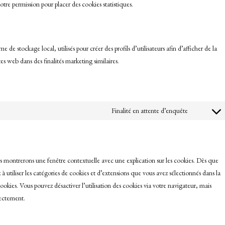
tre permission pour placer des cookies statistiques.
de stockage local, utilisés pour créer des profils d’utilisateurs afin d’afficher de la
ites web dans des finalités marketing similaires.
Finalité en attente d’enquête
Consen
to
service
us montrerons une fenêtre contextuelle avec une explication sur les cookies. Dès que
divers
 à utiliser les catégories de cookies et d’extensions que vous avez sélectionnés dans la
okies. Vous pouvez désactiver l’utilisation des cookies via votre navigateur, mais
rectement.