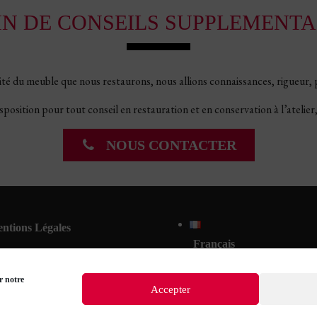
IN DE CONSEILS SUPPLEMENTAI
é du meuble que nous restaurons, nous allions connaissances, rigueur, pr
position pour tout conseil en restauration et en conservation à l’atelier
NOUS CONTACTER
ntions Légales
Français
litiques de confidentialités
r notre
litique de cookies (EU)
Accepter