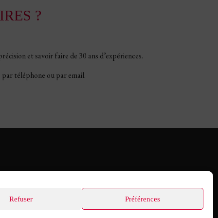
RES ?
écision et savoir faire de 30 ans d’expériences.
, par téléphone ou par email.
Refuser
Préférences