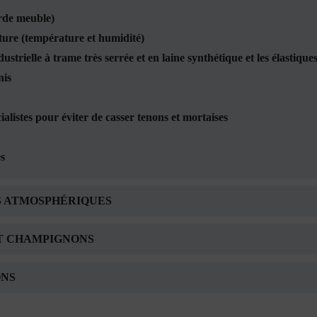
arde meuble)
ature (température et humidité)
ustrielle à trame très serrée et en laine synthétique et les élastiqu
nis
alistes pour éviter de casser tenons et mortaises
es
S ATMOSPHÉRIQUES
ET CHAMPIGNONS
ONS