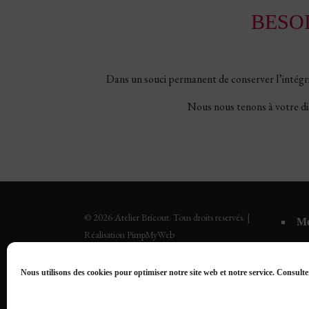
BESO
Dans un souci permanent de conserver l’intégrit
Nous nous tenons à votre dis
© 2026 Atelier Bricout. Tous droits reservés. |
Me
Réalisation PimpMyWeb
Po
Nous utilisons des cookies pour optimiser notre site web et notre service. Consulte
Po