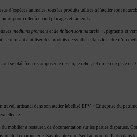
s d’espèces animales, tous les produits utilisés à l’atelier sont nature
e bœuf pour coller à chaud placages et fauteuils.
us les médiums premiers et de finition sont naturels
», pigments et ver
, se refusant à utiliser des produits de synthèse dans le cadre d’un métie
cout se plaît à en recomposer le dessin, le relief, tel un jeu de piste e
n travail artisanal dans son atelier labellisé EPV « Entreprise du patrim
’excellence.
e du mobilier à restaurer, de documentation sur les parties disparues. C
avure de la marqueterie. Savoir-faire rare (seul au nord de Paris) dans le 