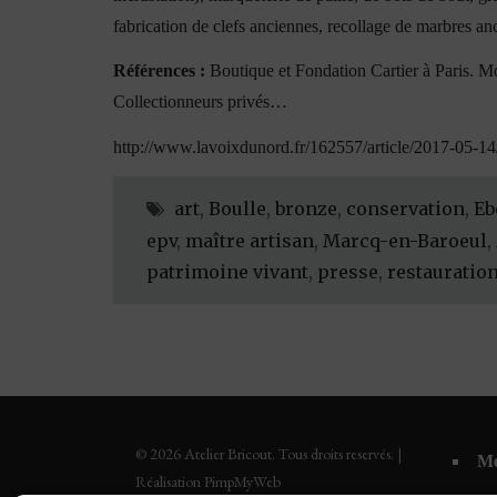
fabrication de clefs anciennes, recollage de marbres anc
Références :
Boutique et Fondation Cartier à Paris. Mo
Collectionneurs privés…
http://www.lavoixdunord.fr/162557/article/2017-05-14/
art
,
Boulle
,
bronze
,
conservation
,
Eb
epv
,
maître artisan
,
Marcq-en-Baroeul
,
patrimoine vivant
,
presse
,
restauratio
© 2026 Atelier Bricout. Tous droits reservés. |
Me
Réalisation PimpMyWeb