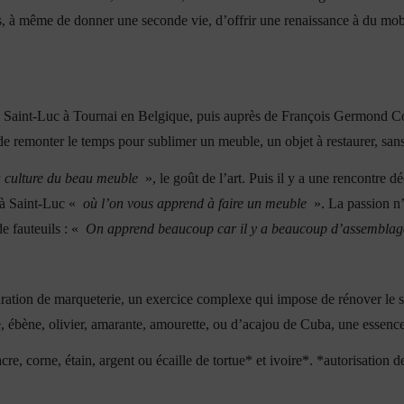
ans, à même de donner une seconde vie, d’offrir une renaissance à du mob
 à Saint-Luc à Tournai en Belgique, puis auprès de François Germond Cou
de remonter le temps pour sublimer un meuble, un objet à restaurer, sans 
a culture du beau meuble
», le goût de l’art. Puis il y a une rencontre dé
e à Saint-Luc «
où l’on vous apprend à faire un meuble
». La passion n’a
e fauteuils : «
On apprend beaucoup car il y a beaucoup d’assemblag
auration de marqueterie, un exercice complexe qui impose de rénover le s
e, ébène, olivier, amarante, amourette, ou d’acajou de Cuba, une essenc
re, corne, étain, argent ou écaille de tortue* et ivoire*.
*autorisation d