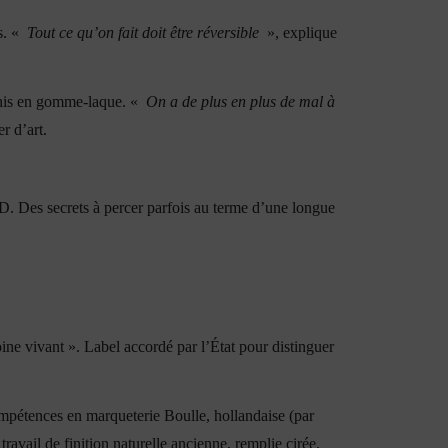
ls. «
Tout ce qu’on fait doit être réversible
», explique
nis en gomme-laque. «
On a de plus en plus de mal à
r d’art.
n 3D. Des secrets à percer parfois au terme d’une longue
oine vivant ». Label accordé par l’État pour distinguer
ompétences en marqueterie Boulle, hollandaise (par
travail de finition naturelle ancienne, remplie cirée,