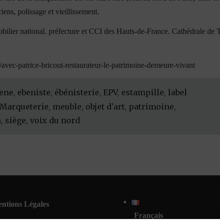
iens, polissage et vieillissement.
bilier national. préfecture et CCI des Hauts-de-France. Cathédrale de 
avec-patrice-bricout-restaurateur-le-patrimoine-demeure-vivant
ene
,
ebeniste
,
ébénisterie
,
EPV
,
estampille
,
label
Marqueterie
,
meuble
,
objet d'art
,
patrimoine
,
n
,
siège
,
voix du nord
ntions Légales
Français