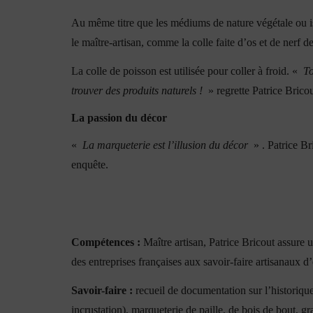
Au même titre que les médiums de nature végétale ou issu
le maître-artisan, comme la colle faite d’os et de nerf d
La colle de poisson est utilisée pour coller à froid. «
To
trouver des produits naturels !
» regrette Patrice Bricout
La passion du décor
«
La marqueterie est l’illusion du décor
» . Patrice Bri
enquête.
Compétences :
Maître artisan, Patrice Bricout assure u
des entreprises françaises aux savoir-faire artisanaux d
Savoir-faire :
recueil de documentation sur l’historiqu
incrustation), marqueterie de paille, de bois de bout, gr