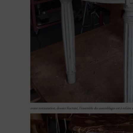
avant restauration, dossier fracturé, l’ensemble des assemblages est à refaire