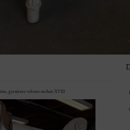
D
tine, garniture velours mohair XVIII