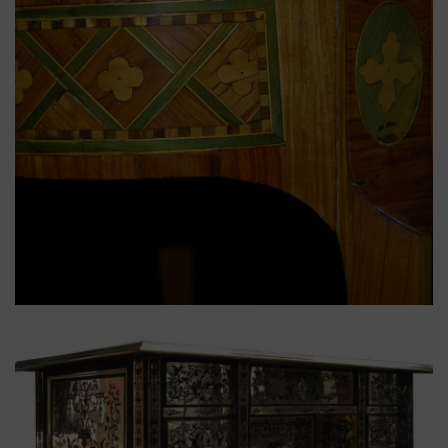
estampille
,
J.P. DUSAUTOY
,
Louis XV
,
Louis XVI
,
table
,
table à ouvrage
Table à ouvrage Transition
Louis XV Louis XVI