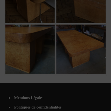
art déco
,
loupe d'amboine
,
table
table art déco loupe d’amboine
Mentions Légales
Politiques de confidentialités