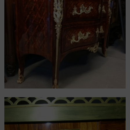
Brice Peridiez
,
Commode
,
estampille
,
Louis XV
Commode Louis XV estampille
B. PERIDIEZ