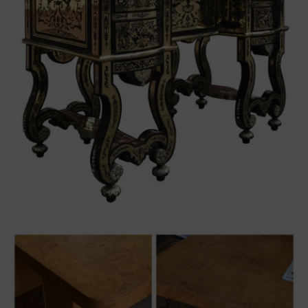
Boulle
,
bureau
,
Louis XIV
,
Marqueterie
,
mazarin
Bureau Mazarin « contrepartie
» en marqueterie Boulle