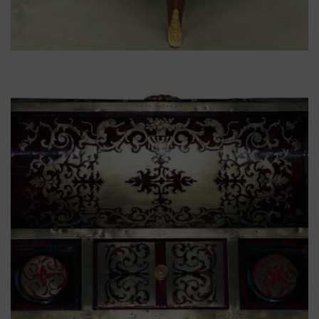
Commode
,
Marqueterie
,
transition Louis XV Louis
XVI
Commode Transition Louis XV
Louis XVI en marqueterie