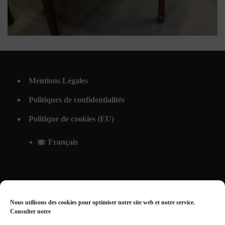
acajou
,
bois d'acajou
,
Empire
,
Napoléon 1er
,
table à
jeux
Table à jeux portefeuille
Mentions Légales
Napoléon premier
Politiques de confidentialités
Politique de cookies (EU)
Français
Nous utilisons des cookies pour optimiser notre site web et notre service.
Consulter notre