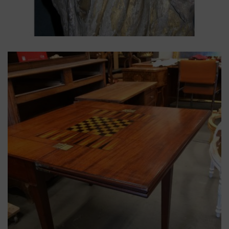
Louis XIV
,
objets religieux
,
Vierge polychrome
,
XVII
Vierge polychrome du XVII ème
siècle