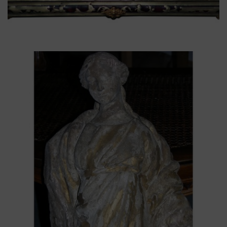
Boulle
,
Bronzes dorés
,
Carette
,
Ecailles de tortue
brune
,
Laiton
,
Louis XIV
,
Marqueterie
,
Plumier
Plumier Louis XIV «
contrepartie » – Marqueterie
Boulle