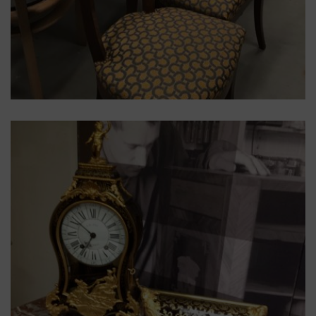
acajou
,
chaise
,
époque
,
restauration
Chaise époque « Restauration »
en acajou