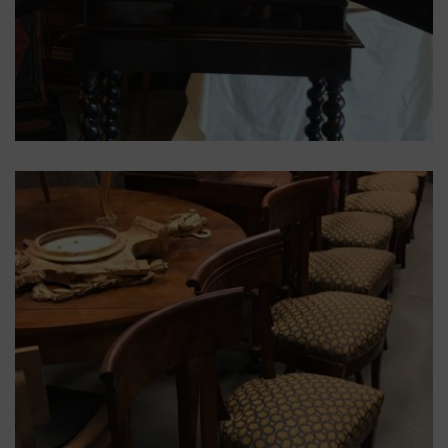
cabinet
,
Ebene
,
XVII
cabinet XVIIe en ébène