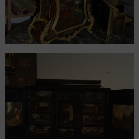
Cartel
,
écaille de tortue
,
Laiton
,
Napoléon III
,
XIXe
cartel Napoléon III mouvement
signé Lenoir