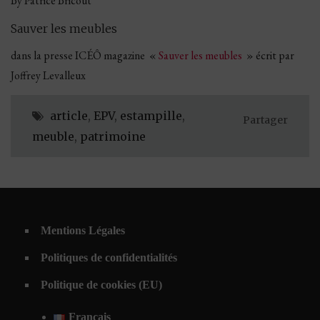
By Patrice Bricout
Sauver les meubles
dans la presse ICÉÔ magazine «
Sauver les meubles
» écrit par
Joffrey Levalleux
article
,
EPV
,
estampille
,
Partager
meuble
,
patrimoine
Mentions Légales
Politiques de confidentialités
Politique de cookies (EU)
Français