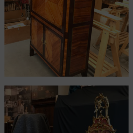
amarante
,
bois de rose
,
Louis XVI
,
Marqueterie
,
Secrétaire
Secrétaire d’époque Louis XVI
montants à pans coupés