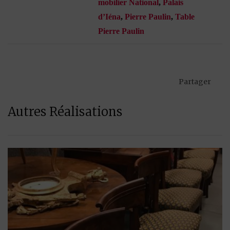
mobilier National
,
Palais
d’Iéna
,
Pierre Paulin
,
Table
Pierre Paulin
Partager
Autres Réalisations