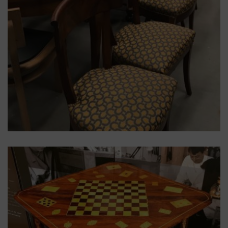
acajou
,
chaise
,
époque
,
restauration
Chaise époque « Restauration »
en acajou