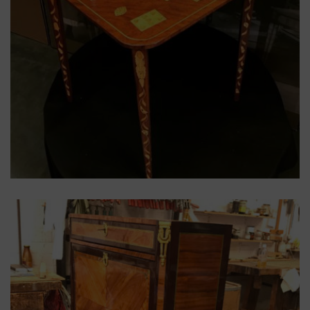
acajou
,
buis
,
érable
,
feuillage
,
fleurs
,
Marqueterie
,
marqueterie hollandaise
,
sycomore
,
table à jeu
,
table
console triangulaire
,
XVIIIe
Table console triangulaire
XVIIIe marqueterie hollandaise