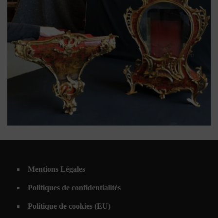
Bronzes dorés
,
estampille
,
Louis XV
,
vernis Martin
Cartel d’applique de forme
Mentions Légales
mouvementé, Époque Louis XV
estampillé Jacques Pecourt
Politiques de confidentialités
Politique de cookies (EU)