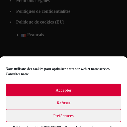
Mentions Légales
Politiques de confidentialités
Politique de cookies (EU)
Français
Nous utilisons des cookies pour optimiser notre site web et notre service.
Consulter notre
Accepter
Refuser
© 2026 Atelier Bricout. Tous droits reservés. | Réalisation PimpMyWeb
Préférences