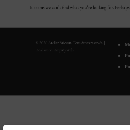
It seems we can’t find what you’re looking for. Perhaps
© 2026 Atelier Bricout. Tous droits reservés. |
Me
Réalisation PimpMyWeb
Po
Po