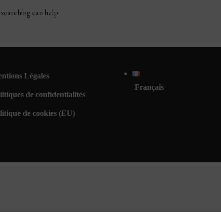
 searching can help.
ntions Légales
Français
litiques de confidentialités
litique de cookies (EU)