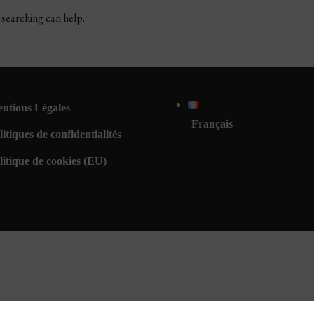
 searching can help.
ntions Légales
Français
litiques de confidentialités
litique de cookies (EU)