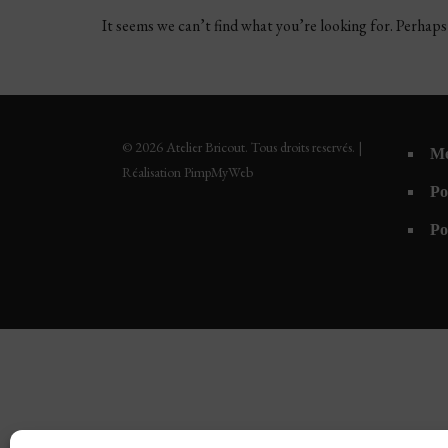
It seems we can’t find what you’re looking for. Perhaps
© 2026 Atelier Bricout. Tous droits reservés. |
Me
Réalisation PimpMyWeb
Po
Po