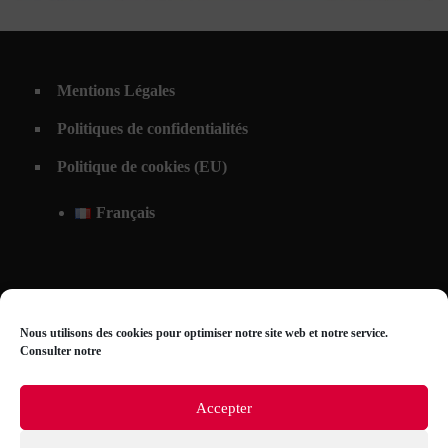
André Mare
,
art déco
,
Louis Süe
,
palissandre
,
table
table art déco palissandre de Rio
Mentions Légales
Politiques de confidentialités
Politique de cookies (EU)
Français
Nous utilisons des cookies pour optimiser notre site web et notre service.
Consulter notre
Accepter