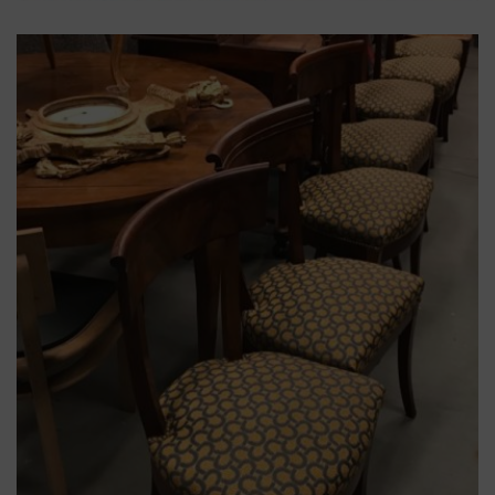
ART NOUVEAU
,
EMILE GALLÉ
,
table
,
table
gigogne
Tables gigogne estampille de
Emile GALLÉ