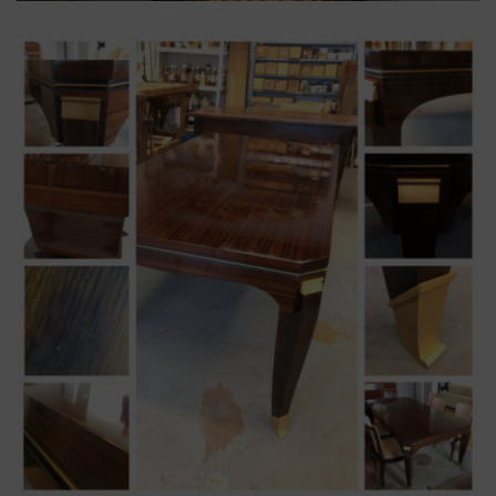
acajou
,
chaise
,
époque
,
restauration
Chaise époque « Restauration »
en acajou