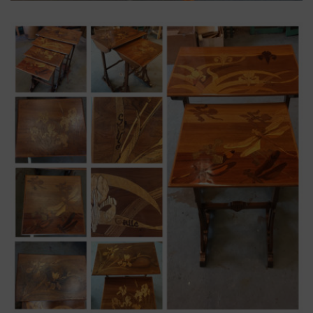
art déco
,
bureau
,
ronce de noyer
Bureau Art Déco placages ronce
noyer