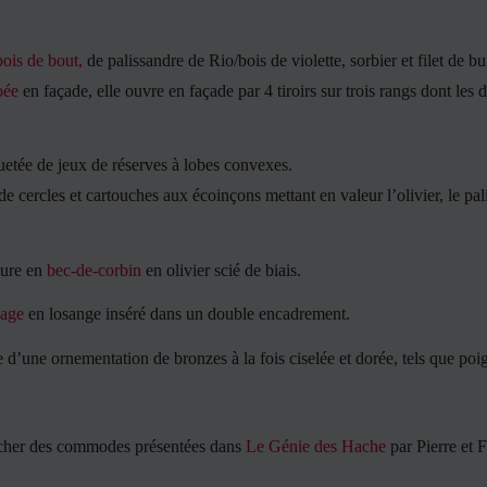
bois de bout,
de palissandre de Rio/bois de violette, sorbier et filet de bu
bée
en façade, elle ouvre en façade par 4 tiroirs sur trois rangs dont les 
etée de jeux de réserves à lobes convexes.
 cercles et cartouches aux écoinçons mettant en valeur l’olivier, le pal
lure en
bec-de-corbin
en olivier scié de biais.
sage
en losange inséré dans un double encadrement.
’une ornementation de bronzes à la fois ciselée et dorée, tels que poigné
cher des commodes présentées dans
Le Génie des Hache
par Pierre et 