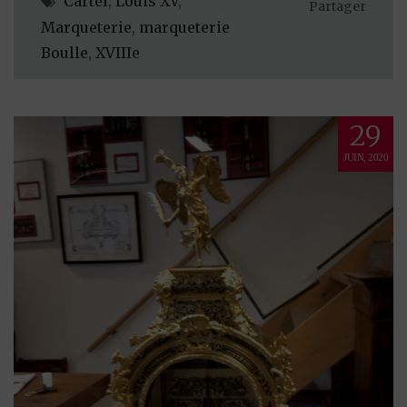
Cartel
,
Louis XV
,
Partager
Marqueterie
,
marqueterie
Boulle
,
XVIIIe
29
JUIN, 2020