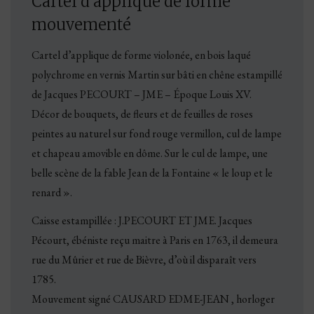
Cartel d’applique de forme
mouvementé
Cartel d’applique de forme violonée, en bois laqué
polychrome en vernis Martin sur bâti en chêne estampillé
de Jacques PECOURT – JME – Époque Louis XV.
Décor de bouquets, de fleurs et de feuilles de roses
peintes au naturel sur fond rouge vermillon, cul de lampe
et chapeau amovible en dôme. Sur le cul de lampe, une
belle scène de la fable Jean de la Fontaine « le loup et le
renard ».
Caisse estampillée : J.PECOURT ET JME. Jacques
Pécourt, ébéniste reçu maitre à Paris en 1763, il demeura
rue du Mûrier et rue de Bièvre, d’où il disparaît vers
1785.
Mouvement signé CAUSARD EDME-JEAN , horloger