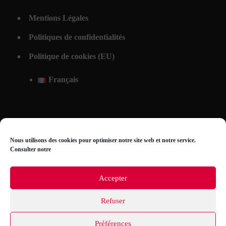
Mentions Légales
Politiques de confidentialités
Politique de cookies (EU)
Français
Nous utilisons des cookies pour optimiser notre site web et notre service.
Consulter notre
Accepter
Refuser
© 2026 Atelier Bricout. Tous droits reservés. | Réalisation PimpMyWeb
Préférences